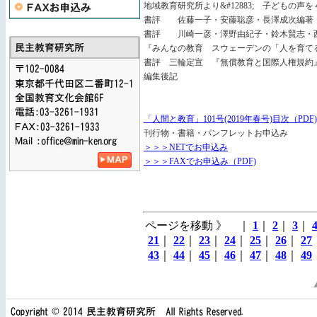
地域教育研究所より&#12883; 
書評 佐藤一子・安藤聡彦・長澤成次編著『
書評 川崎一彦・澤野由紀子・鈴木賢志・
『みんなの教育 スウェーデンの「人を育
書評 三輪定宣 『無償教育と国際人権規
編集後記
「人間と教育」101号(2019年春号)目次（PDF)
刊行物・書籍・パンフレットお申込み
＞＞＞NETでお申込み
＞＞＞FAXでお申込み（PDF)
ページを移動 》 ｜
1
｜
2
｜
3
｜
21
｜
22
｜
23
｜
24
｜
25
｜
26
｜
27
43
｜
44
｜
45
｜
46
｜
47
｜
48
｜
49