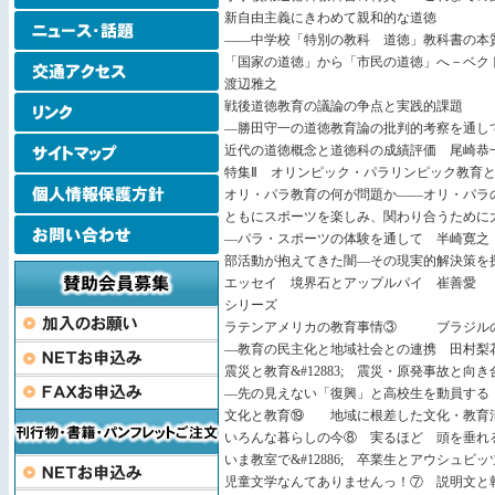
新自由主義にきわめて親和的な道徳
――中学校「特別の教科 道徳」教科書の本
「国家の道徳」から「市民の道徳」へ－ベク
渡辺雅之
戦後道徳教育の議論の争点と実践的課題
―勝田守一の道徳教育論の批判的考察を通
近代の道徳概念と道徳科の成績評価 尾崎恭
特集Ⅱ オリンピック・パラリンピック教育
オリ・パラ教育の何が問題か――オリ・パ
ともにスポーツを楽しみ、関わり合うために
―パラ・スポーツの体験を通して 半崎寛
部活動が抱えてきた闇―その現実的解決策を
エッセイ 境界石とアップルパイ 崔善愛
シリーズ
ラテンアメリカの教育事情③ ブラジル
―教育の民主化と地域社会との連携 田村梨
震災と教育&#12883; 震災・原発事故と向
―先の見えない「復興」と高校生を動員す
文化と教育⑲ 地域に根差した文化・教育
いろんな暮らしの今⑧ 実るほど 頭を垂
いま教室で&#12886; 卒業生とアウシュ
児童文学なんてありませんっ！⑦ 説明文と