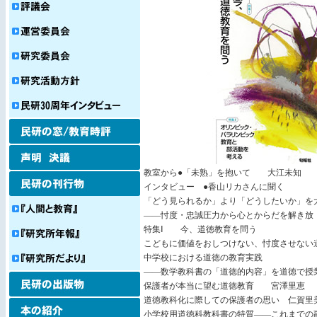
教室から●「未熟」を抱いて 大江未知
インタビュー ●香山リカさんに聞く
「どう見られるか」より「どうしたいか」を
――忖度・忠誠圧力から心とからだを解き
特集Ⅰ 今、道徳教
こどもに価値をおしつけない、忖度させない
中学校における道徳の教育実践
――数学教科書の「道徳的内容」を道徳で授
保護者が本当に望む道徳教育 宮澤里恵
道徳教科化に際しての保護者の思い 仁賀
小学校用道徳科教科書の特質――これまで