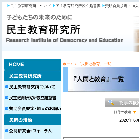
民主教育研究所について
民主教育研究所設立趣意書
賛助会員規定・加入
ホーム
＞『人間と教育』一覧