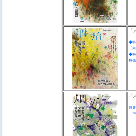
「
◆特
「向
◆特
原発
「
特集
「声