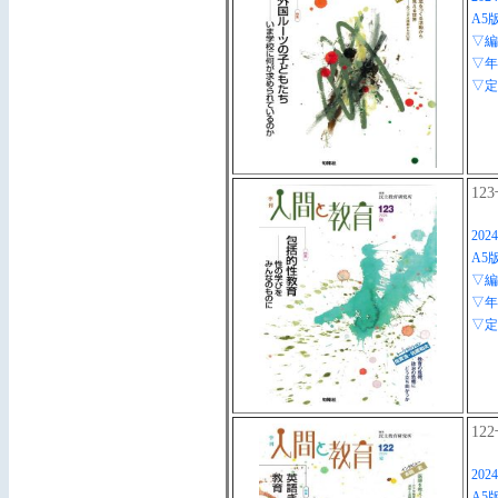
A5
▽編
▽年
▽定
12
20
A5
▽編
▽年
▽定
1
20
A5