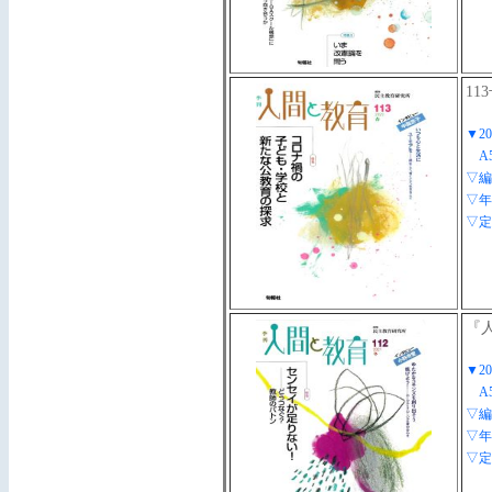
11
▼2
A5
▽編
▽年
▽定
『人
▼2
A5
▽編
▽年
▽定