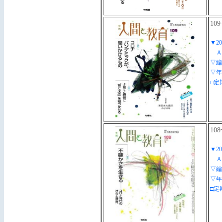
1
▼2
Ａ５
▽編
▽年
□定
1
▼2
Ａ５
▽編
▽年
□定