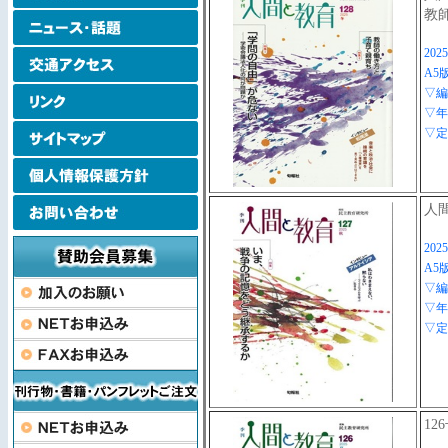
教
20
A5
▽編
▽年
▽定
人
20
A5
▽編
▽年
▽定
1