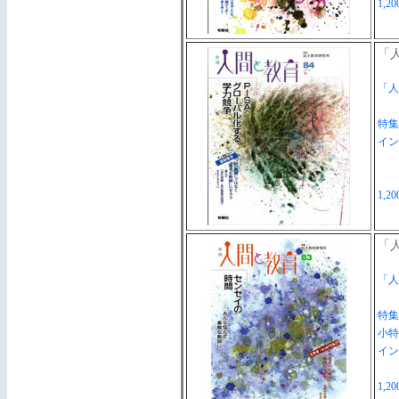
1,
「人
「人
特集
イン
”
1,
「人
「人
特集
小特
イン
1,