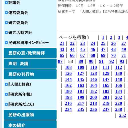
教育課程研究委員会報告
開催日時 １0月 １6日 １０～１２時半
研究テーマ 『人間と教育』111号特集合評
ページを移動 》 ｜
1
｜
2
｜
3
｜
21
｜
22
｜
23
｜
24
｜
25
｜
26
｜
27
43
｜
44
｜
45
｜
46
｜
47
｜
48
｜
49
65
｜
66
｜
67
｜
68
｜
69
｜
70
｜
71
87
｜ 88｜
89
｜
90
｜
91
｜
92
｜
93
｜
108
｜
109
｜
110
｜
111
｜
112
｜
｜
126
｜
127
｜
128
｜
129
｜
130
｜
｜
144
｜
145
｜
146
｜
147
｜
148
｜
｜
162
｜
163
｜
164
｜
165
｜
166
｜
｜
180
｜
181
｜
182
｜
183
｜
184
｜
｜
198
｜
199
｜
200
｜
201
｜
202
｜
｜
216
｜
217
｜
218
｜
219
｜
220
｜
｜
234
｜
235
｜
236
｜
237
｜
238
｜
｜
252