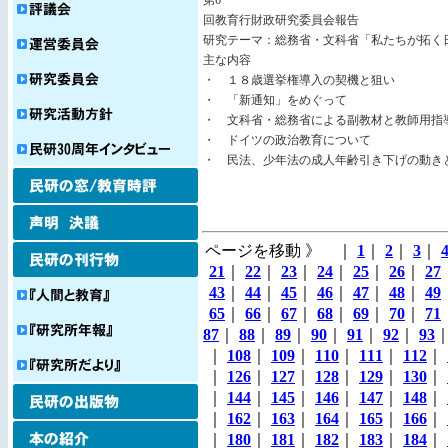
第6
回教育行財政研究委員会報告
研究テーマ：総務省・文科省「私たちが拓く
主な内容
・ １８歳選挙権導入の契機と狙い
・ 「新通知」をめぐって
・ 文科省・総務省による副教材と教師用指
・ ドイツの政治教育について
・ 民法、少年法の成人年齢引き下げの動き
ページを移動 》 ｜
1
｜
2
｜
3
｜
21
｜
22
｜
23
｜
24
｜
25
｜
26
｜
27
43
｜
44
｜
45
｜
46
｜
47
｜
48
｜
49
65
｜
66
｜
67
｜
68
｜
69
｜
70
｜
71
87
｜
88
｜
89
｜
90
｜
91
｜
92
｜
93
｜
108
｜
109
｜
110
｜
111
｜
112
｜
｜
126
｜
127
｜
128
｜
129
｜
130
｜
｜
144
｜
145
｜
146
｜
147
｜
148
｜
｜
162
｜
163
｜
164
｜
165
｜
166
｜
｜
180
｜
181
｜
182
｜
183
｜
184
｜