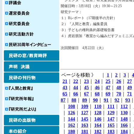
「ジェンダーと教育」研究委員会３月例会報
開催日時：3月18日（火）19:30～21:25
研究テーマ：
１）Bレポート（17期後半の方針）
２）『人間と教育』編集委員
３）子どもの権利条約基礎報告書
４）虎岩朋加『教室から編みだすフェミニズム
次回開催日 4月22日（火）
ページを移動 》 ｜
1
｜
2
｜
3
｜
21
｜
22
｜
23
｜
24
｜
25
｜
26
｜
27
43
｜
44
｜
45
｜
46
｜
47
｜
48
｜
49
65
｜
66
｜
67
｜
68
｜
69
｜
70
｜
71
87
｜
88
｜
89
｜
90
｜
91
｜
92
｜
93
｜
108
｜
109
｜
110
｜
111
｜
112
｜
｜
126
｜
127
｜
128
｜
129
｜
130
｜
｜
144
｜
145
｜
146
｜
147
｜
148
｜
｜
162
｜
163
｜
164
｜
165
｜
166
｜
｜
180
｜
181
｜
182
｜
183
｜
184
｜