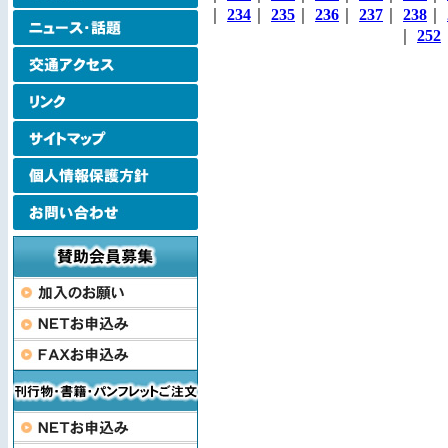
｜
234
｜
235
｜
236
｜
237
｜
238
｜
｜
252