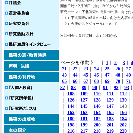
第11回「環境と地域」教育研究委員会報告
開催日時：2月26日（金）19:00から21時30分
研究テーマ：下北調査の成果の出版に向けた
（１）下北調査の成果の出版に向けた内容の
（２）今後のスケジュールについて
次回例会：３月17日（水）19時から
ページを移動 》 ｜
1
｜
2
｜
3
｜
21
｜
22
｜
23
｜
24
｜
25
｜
26
｜
27
43
｜
44
｜
45
｜
46
｜
47
｜
48
｜
49
65
｜
66
｜
67
｜
68
｜
69
｜
70
｜
71
87
｜
88
｜
89
｜
90
｜
91
｜
92
｜
93
｜
108
｜
109
｜
110
｜
111
｜
112
｜
｜
126
｜
127
｜
128
｜
129
｜
130
｜
｜
144
｜
145
｜
146
｜
147
｜ 148｜
｜
162
｜
163
｜
164
｜
165
｜
166
｜
｜
180
｜
181
｜
182
｜
183
｜
184
｜
｜
198
｜
199
｜
200
｜
201
｜
202
｜
｜
216
｜
217
｜
218
｜
219
｜
220
｜