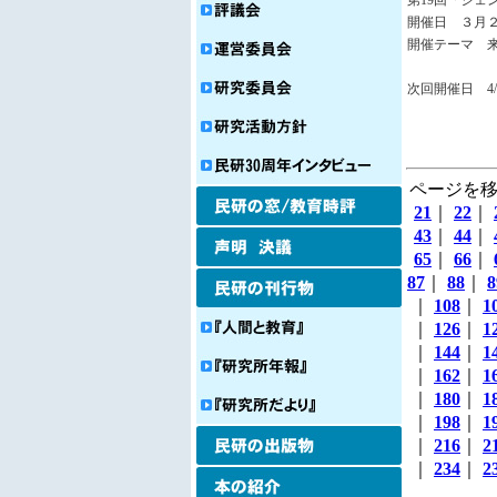
第19回「ジェ
開催日 ３月２３
開催テーマ 
次回開催日 4/2
ページを移
21
｜
22
｜
43
｜
44
｜
65
｜
66
｜
87
｜
88
｜
8
｜
108
｜
1
｜
126
｜
1
｜
144
｜
1
｜
162
｜
1
｜
180
｜
1
｜
198
｜
1
｜
216
｜
2
｜
234
｜
2