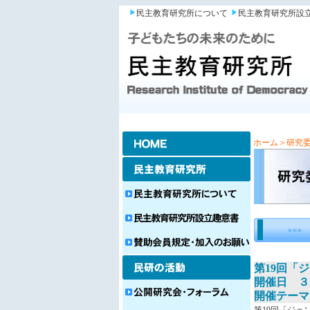
民主教育研究所について
民主教育研究所設
ホーム
＞研究
第19回「
開催日 ３月
開催テーマ