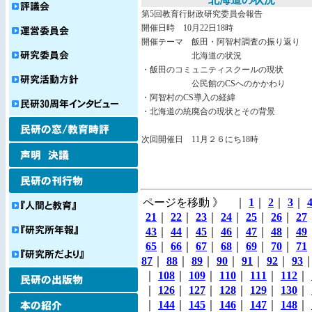
第5回教育行財政研究委員会報告
開催日時 10月22日18時
開催テーマ 飯田・阿智村調査の振り返り
北海道の状況
・飯田のコミュニティスクールの現状
公民館のCSへのかかわり
・阿智村のCS導入の経緯
・北海道の統廃合の現状とその背景
次回開催日 11月２６にち18時
ページを移動 》 ｜
1
｜
2
｜
3
｜
21
｜
22
｜
23
｜
24
｜
25
｜
26
｜
27
43
｜
44
｜
45
｜
46
｜
47
｜
48
｜
49
65
｜
66
｜
67
｜
68
｜
69
｜
70
｜
71
87
｜
88
｜
89
｜
90
｜
91
｜
92
｜
93
｜
108
｜
109
｜
110
｜
111
｜
112
｜
｜
126
｜
127
｜
128
｜
129
｜
130
｜
｜
144
｜
145
｜
146
｜
147
｜
148
｜