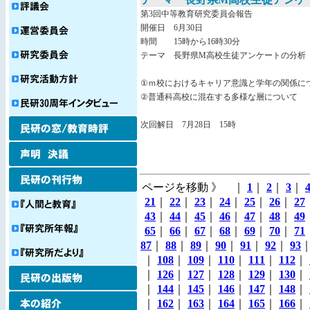
第3回中等教育研究委員会報告
開催日 6月30日
時間 15時から16時30分
テーマ 長野県M高校生徒アンケートの分析
①ｍ校におけるキャリア意識と学年の関係に
②普通科高校に混在する多様な層について
次回解日 7月28日 15時
ページを移動 》 ｜
1
｜
2
｜
3
｜
21
｜
22
｜
23
｜
24
｜
25
｜
26
｜
27
43
｜
44
｜
45
｜
46
｜
47
｜
48
｜
49
65
｜
66
｜
67
｜
68
｜
69
｜
70
｜
71
87
｜
88
｜
89
｜
90
｜
91
｜
92
｜
93
｜
108
｜
109
｜
110
｜
111
｜
112
｜
｜
126
｜
127
｜
128
｜
129
｜
130
｜
｜
144
｜
145
｜
146
｜
147
｜
148
｜
｜
162
｜
163
｜
164
｜
165
｜
166
｜