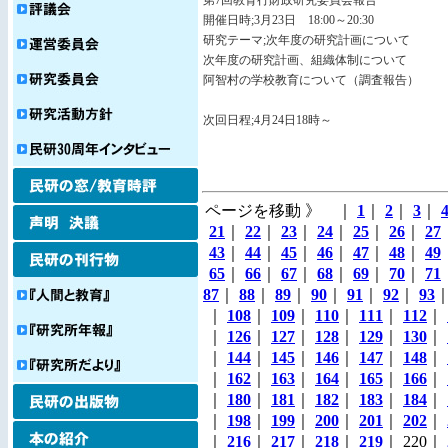
第7回教育行財政研究委員会報告
開催日時;3月23日 18:00～20:30
研究テーマ;次年度の研究計画について
次年度の研究計画、組織体制について
阿智村の学校教育について（調査報告）
次回日程;4月24日18時～
ページを移動 》 ｜
1
｜
2
｜
3
｜
21
｜
22
｜
23
｜
24
｜
25
｜
26
｜
27
43
｜
44
｜
45
｜
46
｜
47
｜
48
｜
49
65
｜
66
｜
67
｜
68
｜
69
｜
70
｜
71
87
｜
88
｜
89
｜
90
｜
91
｜
92
｜
93
｜
108
｜
109
｜
110
｜
111
｜
112
｜
｜
126
｜
127
｜
128
｜
129
｜
130
｜
｜
144
｜
145
｜
146
｜
147
｜
148
｜
｜
162
｜
163
｜
164
｜
165
｜
166
｜
｜
180
｜
181
｜
182
｜
183
｜
184
｜
｜
198
｜
199
｜
200
｜
201
｜
202
｜
｜
216
｜
217
｜
218
｜
219
｜ 220｜