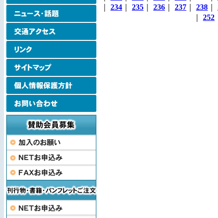
｜
234
｜
235
｜
236
｜
237
｜
238
｜
｜
252