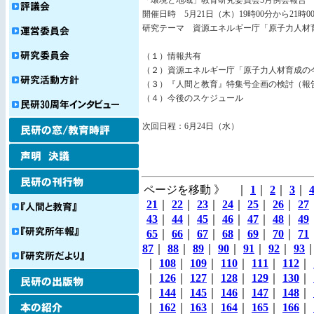
「環境と地域」教育研究委員会5月例会報告
開催日時 5月21日（木）19時00分から21時0
研究テーマ 資源エネルギー庁「原子力人材育成
（１）情報共有
（２）資源エネルギー庁「原子力人材育成の今
（３）『人間と教育』特集号企画の検討（報
（４）今後のスケジュール
次回日程：6月24日（水）
ページを移動 》 ｜
1
｜
2
｜
3
｜
21
｜
22
｜
23
｜
24
｜
25
｜
26
｜
27
43
｜
44
｜
45
｜
46
｜
47
｜
48
｜
49
65
｜
66
｜
67
｜
68
｜
69
｜
70
｜
71
87
｜
88
｜
89
｜
90
｜
91
｜
92
｜
93
｜
108
｜
109
｜
110
｜
111
｜
112
｜
｜
126
｜
127
｜
128
｜
129
｜
130
｜
｜
144
｜
145
｜
146
｜
147
｜
148
｜
｜
162
｜
163
｜
164
｜
165
｜
166
｜