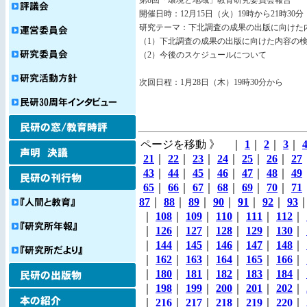
第8回「環境と地域」教育研究委員会報告
開催日時：12月15日（火）19時から21時30分
研究テーマ：下北調査の成果の出版に向けた
（1）下北調査の成果の出版に向けた内容の
（2）今後のスケジュールについて
次回日程：1月28日（木）19時30分から
ページを移動 》 ｜
1
｜
2
｜
3
｜
21
｜
22
｜
23
｜
24
｜
25
｜
26
｜
27
43
｜
44
｜
45
｜
46
｜
47
｜
48
｜
49
65
｜
66
｜
67
｜
68
｜
69
｜
70
｜
71
87
｜
88
｜
89
｜
90
｜
91
｜
92
｜
93
｜
108
｜
109
｜
110
｜
111
｜
112
｜
｜
126
｜
127
｜
128
｜
129
｜
130
｜
｜
144
｜
145
｜
146
｜
147
｜
148
｜
｜
162
｜
163
｜
164
｜
165
｜
166
｜
｜
180
｜
181
｜
182
｜
183
｜
184
｜
｜
198
｜
199
｜
200
｜
201
｜
202
｜
｜
216
｜
217
｜
218
｜
219
｜
220
｜