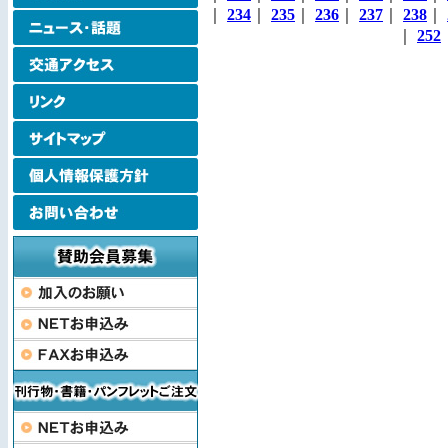
｜
234
｜
235
｜
236
｜
237
｜
238
｜
｜
252