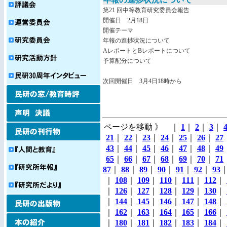
第21 回中等教育研究委員会報告
開催日 2月18日
開催テーマ
年報の進捗状況について
AレポートとBレポートについて
予算配分について
次回開催日 3月4日18時から
ページを移動 》 ｜
1
｜
2
｜
3
｜
21
｜
22
｜
23
｜
24
｜
25
｜
26
｜
27
43
｜
44
｜
45
｜
46
｜
47
｜
48
｜
49
65
｜
66
｜
67
｜
68
｜
69
｜
70
｜
71
87
｜
88
｜
89
｜
90
｜
91
｜
92
｜
93
｜
108
｜
109
｜
110
｜
111
｜
112
｜
｜
126
｜
127
｜
128
｜
129
｜
130
｜
｜
144
｜
145
｜
146
｜
147
｜
148
｜
｜
162
｜
163
｜
164
｜
165
｜
166
｜
｜
180
｜
181
｜
182
｜
183
｜
184
｜