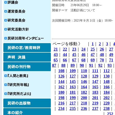
国際教育研究委員会報告
開催日時 21年06月29日 18:00～
開催テーマ 活動計画について
次回開催日時：2021年９月３日（金）18:00~
ページを移動 》 ｜
1
｜
2
｜
3
｜
21
｜
22
｜
23
｜
24
｜
25
｜
26
｜
27
43
｜
44
｜
45
｜
46
｜
47
｜
48
｜
49
65
｜
66
｜
67
｜
68
｜
69
｜
70
｜
71
87
｜
88
｜
89
｜
90
｜
91
｜
92
｜
93
｜
108
｜
109
｜
110
｜
111
｜
112
｜
｜
126
｜
127
｜
128
｜
129
｜
130
｜
｜
144
｜
145
｜
146
｜
147
｜
148
｜
｜
162
｜
163
｜
164
｜
165
｜
166
｜
｜
180
｜
181
｜
182
｜
183
｜
184
｜
｜
198
｜
199
｜
200
｜
201
｜
202
｜
｜
216
｜
217
｜
218
｜
219
｜
220
｜
｜
234
｜
235
｜
236
｜
237
｜
238
｜
｜
252