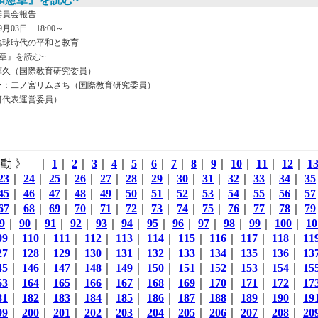
委員会報告
月03日 18:00～
地球時代の平和と教育
章』を読む~
輝久（国際教育研究委員）
ー：二ノ宮リムさち（国際教育研究委員）
研代表運営委員）
動 》 ｜
1
｜
2
｜
3
｜
4
｜
5
｜
6
｜
7
｜
8
｜
9
｜
10
｜
11
｜
12
｜
1
23
｜
24
｜
25
｜
26
｜
27
｜
28
｜
29
｜
30
｜
31
｜
32
｜
33
｜
34
｜
35
45
｜
46
｜
47
｜
48
｜
49
｜
50
｜
51
｜
52
｜
53
｜
54
｜
55
｜
56
｜
57
67
｜
68
｜
69
｜
70
｜
71
｜
72
｜
73
｜
74
｜
75
｜
76
｜
77
｜
78
｜
79
9
｜
90
｜
91
｜
92
｜
93
｜
94
｜
95
｜
96
｜
97
｜
98
｜
99
｜
100
｜
10
09
｜
110
｜
111
｜
112
｜
113
｜
114
｜
115
｜
116
｜
117
｜
118
｜
11
27
｜
128
｜
129
｜
130
｜
131
｜
132
｜
133
｜
134
｜
135
｜
136
｜
13
45
｜
146
｜
147
｜
148
｜
149
｜
150
｜
151
｜
152
｜
153
｜
154
｜
15
63
｜
164
｜
165
｜
166
｜
167
｜
168
｜
169
｜
170
｜
171
｜
172
｜
17
81
｜
182
｜
183
｜
184
｜
185
｜
186
｜
187
｜
188
｜
189
｜
190
｜
19
99
｜
200
｜
201
｜
202
｜
203
｜
204
｜
205
｜
206
｜
207
｜
208
｜
20