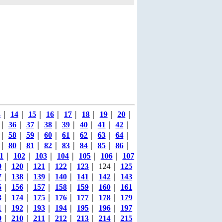
3
｜
14
｜
15
｜
16
｜
17
｜
18
｜
19
｜
20
｜
｜
36
｜
37
｜
38
｜
39
｜
40
｜
41
｜
42
｜
｜
58
｜
59
｜
60
｜
61
｜
62
｜
63
｜
64
｜
｜
80
｜
81
｜
82
｜
83
｜
84
｜
85
｜
86
｜
1
｜
102
｜
103
｜
104
｜
105
｜
106
｜
107
9
｜
120
｜
121
｜
122
｜
123
｜ 124｜
125
7
｜
138
｜
139
｜
140
｜
141
｜
142
｜
143
5
｜
156
｜
157
｜
158
｜
159
｜
160
｜
161
3
｜
174
｜
175
｜
176
｜
177
｜
178
｜
179
1
｜
192
｜
193
｜
194
｜
195
｜
196
｜
197
9
｜
210
｜
211
｜
212
｜
213
｜
214
｜
215