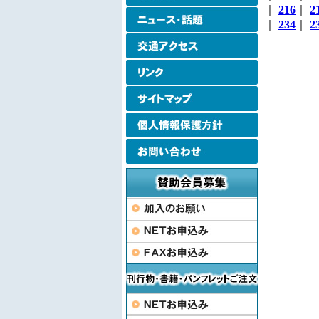
｜
216
｜
2
｜
234
｜
2