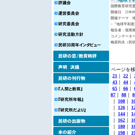
国際教育研究
開催日 21年09
開催テーマ 
~『地球平和憲
報告者：堀尾
コメンテータ
梅原利夫（民
ページを移
21
｜
22
｜
43
｜
44
｜
65
｜
66
｜
87
｜
88
｜
8
｜
108
｜
1
｜
126
｜
1
｜
144
｜
1
｜
162
｜
1
｜
180
｜
1
｜
198
｜
1