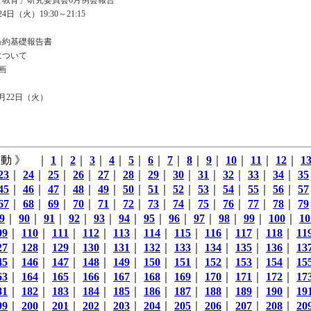
と教育」研究委員会6月例会報告
日（火）19:30～21:15
条約基礎報告書
について
画
月22日（火）
動 》 ｜
1
｜
2
｜
3
｜
4
｜
5
｜
6
｜
7
｜
8
｜
9
｜
10
｜
11
｜
12
｜
1
23
｜
24
｜
25
｜
26
｜
27
｜
28
｜
29
｜
30
｜
31
｜
32
｜
33
｜
34
｜
35
45
｜
46
｜
47
｜
48
｜
49
｜
50
｜
51
｜
52
｜
53
｜
54
｜
55
｜
56
｜
57
67
｜
68
｜
69
｜
70
｜
71
｜
72
｜
73
｜
74
｜
75
｜
76
｜
77
｜
78
｜
79
9
｜
90
｜
91
｜
92
｜
93
｜
94
｜
95
｜
96
｜
97
｜
98
｜
99
｜
100
｜
10
09
｜
110
｜
111
｜
112
｜
113
｜
114
｜
115
｜
116
｜
117
｜
118
｜
11
27
｜
128
｜
129
｜
130
｜
131
｜
132
｜
133
｜
134
｜
135
｜
136
｜
13
45
｜
146
｜
147
｜
148
｜
149
｜
150
｜
151
｜
152
｜
153
｜
154
｜
15
63
｜
164
｜
165
｜
166
｜
167
｜
168
｜
169
｜
170
｜
171
｜
172
｜
17
81
｜
182
｜
183
｜
184
｜
185
｜
186
｜
187
｜
188
｜
189
｜
190
｜
19
99
｜
200
｜
201
｜
202
｜
203
｜
204
｜
205
｜
206
｜
207
｜
208
｜
20