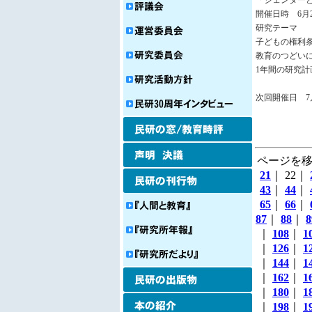
「ジェンダー
開催日時 6月24
研究テーマ
子どもの権利
教育のつどい
1年間の研究計
次回開催日 7
ページを移
21
｜ 22｜
43
｜
44
｜
65
｜
66
｜
87
｜
88
｜
8
｜
108
｜
1
｜
126
｜
1
｜
144
｜
1
｜
162
｜
1
｜
180
｜
1
｜
198
｜
1