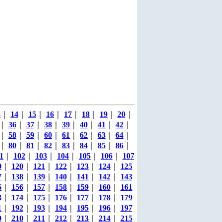
3
｜
14
｜
15
｜
16
｜
17
｜
18
｜
19
｜
20
｜
｜
36
｜
37
｜
38
｜
39
｜
40
｜
41
｜
42
｜
｜
58
｜
59
｜
60
｜
61
｜
62
｜
63
｜
64
｜
｜
80
｜
81
｜
82
｜
83
｜
84
｜
85
｜
86
｜
1
｜
102
｜
103
｜
104
｜
105
｜
106
｜
107
9
｜
120
｜
121
｜
122
｜
123
｜
124
｜
125
7
｜
138
｜
139
｜
140
｜
141
｜
142
｜
143
5
｜
156
｜
157
｜
158
｜
159
｜
160
｜
161
3
｜
174
｜
175
｜
176
｜
177
｜
178
｜
179
1
｜
192
｜
193
｜
194
｜
195
｜
196
｜
197
9
｜
210
｜
211
｜
212
｜
213
｜
214
｜
215