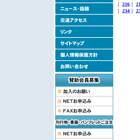
｜
216
｜
2
｜
234
｜
2