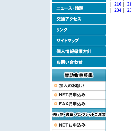
｜
216
｜
2
｜
234
｜
2