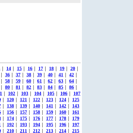
3
｜
14
｜
15
｜
16
｜
17
｜
18
｜
19
｜
20
｜
｜
36
｜
37
｜
38
｜
39
｜
40
｜
41
｜
42
｜
｜
58
｜
59
｜
60
｜
61
｜
62
｜
63
｜
64
｜
｜
80
｜
81
｜
82
｜
83
｜
84
｜
85
｜
86
｜
1
｜
102
｜
103
｜
104
｜
105
｜
106
｜
107
9
｜
120
｜
121
｜
122
｜
123
｜
124
｜
125
7
｜
138
｜
139
｜
140
｜
141
｜
142
｜
143
5
｜
156
｜
157
｜
158
｜
159
｜
160
｜
161
3
｜
174
｜
175
｜
176
｜
177
｜
178
｜
179
1
｜
192
｜
193
｜
194
｜
195
｜
196
｜
197
9
｜
210
｜
211
｜
212
｜
213
｜
214
｜
215