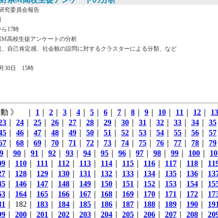
研究委員会報告
日
ら17時
県M高校生徒アンケートの分析
観、自己肯定感、社会観の設問に対するクラスターによる分類、など
30日 15時
動 》 ｜
1
｜
2
｜
3
｜
4
｜
5
｜
6
｜
7
｜
8
｜
9
｜
10
｜
11
｜
12
｜
1
23
｜
24
｜
25
｜
26
｜
27
｜
28
｜
29
｜
30
｜
31
｜
32
｜
33
｜
34
｜
35
45
｜
46
｜
47
｜
48
｜
49
｜
50
｜
51
｜
52
｜
53
｜
54
｜
55
｜
56
｜
57
67
｜
68
｜
69
｜
70
｜
71
｜
72
｜
73
｜
74
｜
75
｜
76
｜
77
｜
78
｜
79
9
｜
90
｜
91
｜
92
｜
93
｜
94
｜
95
｜
96
｜
97
｜
98
｜
99
｜
100
｜
10
09
｜
110
｜
111
｜
112
｜
113
｜
114
｜
115
｜
116
｜
117
｜
118
｜
11
27
｜
128
｜
129
｜
130
｜
131
｜
132
｜
133
｜
134
｜
135
｜
136
｜
13
45
｜
146
｜
147
｜
148
｜
149
｜
150
｜
151
｜
152
｜
153
｜
154
｜
15
63
｜
164
｜
165
｜
166
｜
167
｜
168
｜
169
｜
170
｜
171
｜
172
｜
17
81
｜ 182｜
183
｜
184
｜
185
｜
186
｜
187
｜
188
｜
189
｜
190
｜
19
99
｜
200
｜
201
｜
202
｜
203
｜
204
｜
205
｜
206
｜
207
｜
208
｜
20