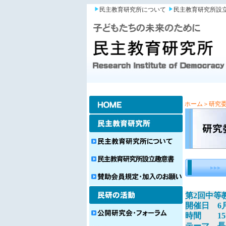
民主教育研究所について
民主教育研究所設
ホーム
＞研究
第2回中等
開催日 6
時間 15
テーマ 長