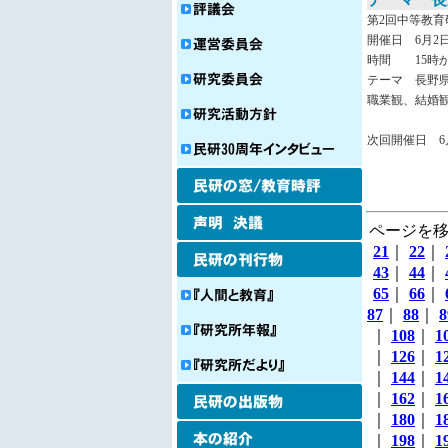
第2回中等教育
開催日 6月2
時間 15時か
テーマ 長野
職業観、結婚
次回開催日 6月
ページを移
21
｜
22
｜
43
｜
44
｜
65
｜
66
｜
87
｜
88
｜
8
｜
108
｜
1
｜
126
｜
1
｜
144
｜
1
｜
162
｜
1
｜
180
｜
1
｜
198
｜
1