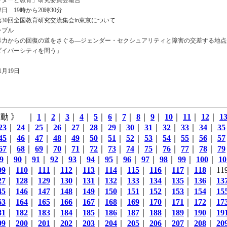
ンダーと教育」研究委員会報告
2日 19時から20時30分
30回全国教育研究交流集会in東京について
ーブル
暴力からの回復の道をさぐる―ジェンダー・セクシュアリティと障害の交差する地点
ダイバーシティを問う」
月19日
動 》 ｜
1
｜
2
｜
3
｜
4
｜
5
｜
6
｜
7
｜
8
｜
9
｜
10
｜
11
｜
12
｜
1
23
｜
24
｜
25
｜
26
｜
27
｜
28
｜
29
｜
30
｜
31
｜
32
｜
33
｜
34
｜
35
45
｜
46
｜
47
｜
48
｜
49
｜
50
｜
51
｜
52
｜
53
｜
54
｜
55
｜
56
｜
57
67
｜
68
｜
69
｜
70
｜
71
｜
72
｜
73
｜
74
｜
75
｜
76
｜
77
｜
78
｜
79
9
｜
90
｜
91
｜
92
｜
93
｜
94
｜
95
｜
96
｜
97
｜
98
｜
99
｜
100
｜
10
09
｜
110
｜
111
｜
112
｜
113
｜
114
｜
115
｜
116
｜
117
｜
118
｜ 1
27
｜
128
｜
129
｜
130
｜
131
｜
132
｜
133
｜
134
｜
135
｜
136
｜
13
45
｜
146
｜
147
｜
148
｜
149
｜
150
｜
151
｜
152
｜
153
｜
154
｜
15
63
｜
164
｜
165
｜
166
｜
167
｜
168
｜
169
｜
170
｜
171
｜
172
｜
17
81
｜
182
｜
183
｜
184
｜
185
｜
186
｜
187
｜
188
｜
189
｜
190
｜
19
99
｜
200
｜
201
｜
202
｜
203
｜
204
｜
205
｜
206
｜
207
｜
208
｜
20