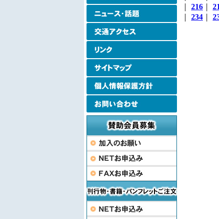
｜
216
｜
2
｜
234
｜
2