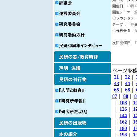
第15回「ジェ
開催日 10月1
開催テーマ 第
〇ラウンドテ
テーマ：「性
〇分科会６「
次回開催日 11
ページを移
21
｜
22
｜
43
｜
44
｜
65
｜
66
｜
87
｜
88
｜
8
｜
108
｜
1
｜
126
｜
1
｜
144
｜
1
｜
162
｜
1
｜
180
｜
1
｜
198
｜
1