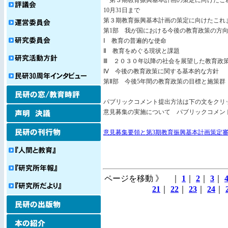
「第３期教育振興基本計画の策定に向けたこ
10月31日まで
第３期教育振興基本計画の策定に向けたこれ
第1部 我が国における今後の教育政策の方
Ⅰ 教育の普遍的な使命
Ⅱ 教育をめぐる現状と課題
Ⅲ ２０３０年以降の社会を展望した教育政
Ⅳ 今後の教育政策に関する基本的な方針
第Ⅱ部 今後5年間の教育政策の目標と施策群
パブリックコメント提出方法は下の文をクリ
意見募集の実施について パブリックコメン
意見募集要領と第3期教育振興基本計画策定
ページを移動 》 ｜
1
｜
2
｜
3
｜
21
｜
22
｜
23
｜
24
｜