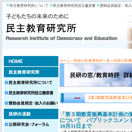
民主教育研究所について
民主教育研究所設立趣意書
賛助会員規定・加入
ホーム
＞民研の窓/教育時評一覧
＞民研の窓/
【第3期教育振興基本計
「第３期教育振興基本計画の
について パブリックコメン
10月31日まで