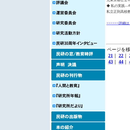
元東京都公立
◆ 私の実践―
私立正則高校
>>>>>>詳細
ページを移
21
｜
22
｜
43
｜
44
｜