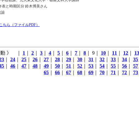
中学校教諭、元大東文化大学・都留文科大学講師
年表と時期区分 鈴木博美さん
教諭
はこちら（ファイルPDF）
動 》 ｜
1
｜
2
｜
3
｜
4
｜
5
｜
6
｜
7
｜
8
｜ 9｜
10
｜
11
｜
12
｜
1
23
｜
24
｜
25
｜
26
｜
27
｜
28
｜
29
｜
30
｜
31
｜
32
｜
33
｜
34
｜
35
45
｜
46
｜
47
｜
48
｜
49
｜
50
｜
51
｜
52
｜
53
｜
54
｜
55
｜
56
｜
57
65
｜
66
｜
67
｜
68
｜
69
｜
70
｜
71
｜
72
｜
73