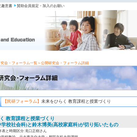
立趣意書
賛助会員規定・加入のお願い
研究会・フォーラム一覧
＞公開研究会・フォーラム詳細
【民研フォーラム】
未来をひらく 教育課程と授業づくり
く 教育課程と授業づくり
中学校社会科)と鈴木博美(高校家庭科)が切り拓いたもの
年表と時期区分 滝口正樹さん