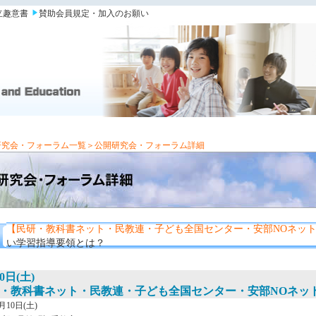
立趣意書
賛助会員規定・加入のお願い
研究会・フォーラム一覧
＞公開研究会・フォーラム詳細
【民研・教科書ネット・民教連・子ども全国センター・安部NOネッ
い学習指導要領とは？
0日(土)
・教科書ネット・民教連・子ども全国センター・安部NOネッ
月10日(土)