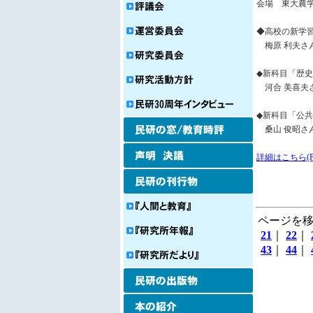
会場 東大農学
◆高校の新学
梅原 利夫さ
◆新科目「歴
河合 美喜夫
◆新科目「公
桑山 俊昭さ
詳細はこちら(P
ページを移
21
｜
22
｜
43
｜
44
｜