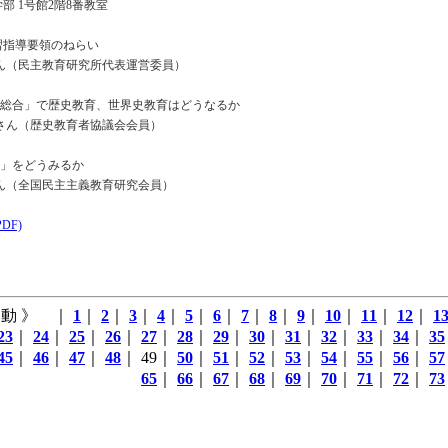
部 1号館2階8番教室
習指導要領のねらい
ん（民主教育研究所代表運営委員）
史総合」で歴史教育、世界史教育はどうなるか
さん（歴史教育者協議会会員）
共」をどうみるか
ん（全国民主主義教育研究会員）
DF)
動 》 ｜
1
｜
2
｜
3
｜
4
｜
5
｜
6
｜
7
｜
8
｜
9
｜
10
｜
11
｜
12
｜
1
23
｜
24
｜
25
｜
26
｜
27
｜
28
｜
29
｜
30
｜
31
｜
32
｜
33
｜
34
｜
35
45
｜
46
｜
47
｜
48
｜ 49｜
50
｜
51
｜
52
｜
53
｜
54
｜
55
｜
56
｜
57
65
｜
66
｜
67
｜
68
｜
69
｜
70
｜
71
｜
72
｜
73