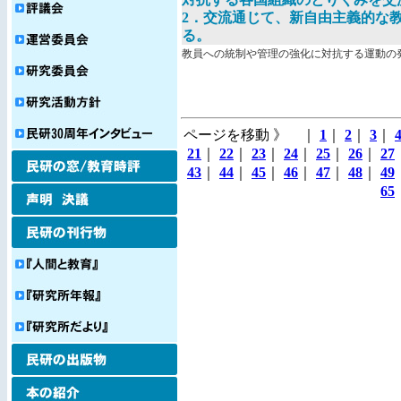
2．交流通じて、新自由主義的な
る。
教員への統制や管理の強化に対抗する運動
ページを移動 》 ｜
1
｜
2
｜
3
｜
21
｜
22
｜
23
｜
24
｜
25
｜
26
｜
27
43
｜
44
｜
45
｜
46
｜
47
｜
48
｜
49
65