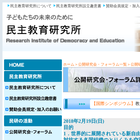
民主教育研究所について
民主教育研究所設立趣意書
賛助会員規定・加入
ホーム
＞公開研究会・フォーラム一覧
＞公開
【国際シンポジウム】
教
2018年2月19日(日)
目的
1．世界的に展開されている新自
対抗する各国組織のとりくみを交