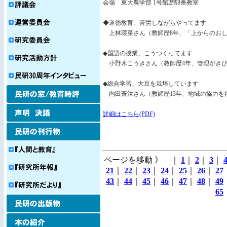
会場 東大農学部 1号館2階8番教室
◆道徳教育、苦労しながらやってます
上林環菜さん（教師歴8年、「上からのおし
◆国語の授業、こうつくってます
小野木こうきさん（教師歴4年、管理がきび
◆総合学習、大豆を栽培しています
内田蒼汰さん（教師歴13年、地域の協力を
詳細はこちら(PDF)
ページを移動 》 ｜
1
｜
2
｜
3
｜
21
｜
22
｜
23
｜
24
｜
25
｜
26
｜
27
43
｜
44
｜
45
｜
46
｜
47
｜
48
｜
49
65