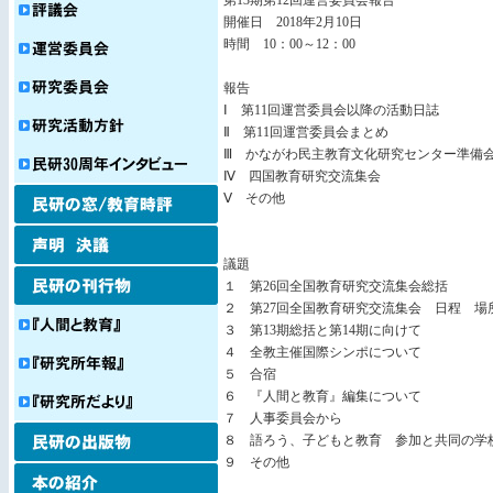
第13期第12回運営委員会報告
開催日 2018年2月10日
時間 10：00～12：00
報告
Ⅰ 第11回運営委員会以降の活動日誌
Ⅱ 第11回運営委員会まとめ
Ⅲ かながわ民主教育文化研究センター準備
Ⅳ 四国教育研究交流集会
Ⅴ その他
議題
１ 第26回全国教育研究交流集会総括
２ 第27回全国教育研究交流集会 日程 場
３ 第13期総括と第14期に向けて
４ 全教主催国際シンポについて
５ 合宿
６ 『人間と教育』編集について
７ 人事委員会から
８ 語ろう、子どもと教育 参加と共同の学
９ その他