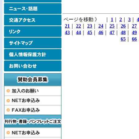
ページを移動 》 ｜
1
｜
2
｜
3
｜
21
｜
22
｜
23
｜
24
｜
25
｜
26
｜
27
43
｜
44
｜
45
｜
46
｜
47
｜
48
｜
49
65
｜
66