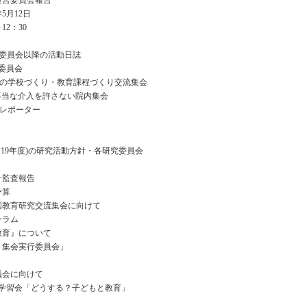
回運営委員会報告
5月12日
12：30
運営委員会以降の活動日誌
営委員会
同の学校づくり・教育課程づくり交流集会
不当な介入を許さない院内集会
録レポーター
18･19年度)の研究活動方針・各研究委員会
会計監査報告
予算
全国教育研究交流集会に向けて
ーラム
教育』について
３集会実行委員会」
り
議会に向けて
 学習会「どうする？子どもと教育」