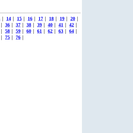
3
｜
14
｜
15
｜
16
｜
17
｜
18
｜
19
｜
20
｜
｜
36
｜
37
｜
38
｜
39
｜
40
｜
41
｜
42
｜
｜
58
｜
59
｜
60
｜
61
｜
62
｜
63
｜
64
｜
｜
75
｜
76
｜