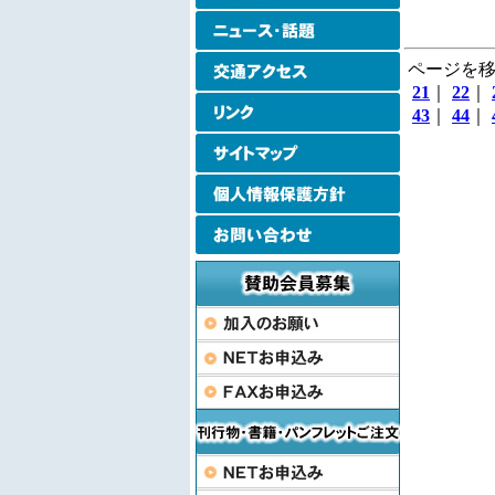
ページを移
21
｜
22
｜
43
｜
44
｜