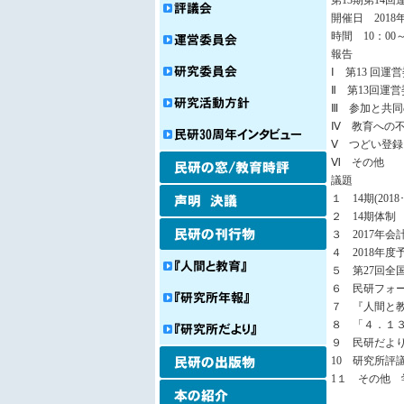
第13期第14
開催日 2018年
時間 10：00～
報告
Ⅰ 第13 回
Ⅱ 第13回運
Ⅲ 参加と共
Ⅳ 教育への
Ⅴ つどい登
Ⅵ その他
議題
１ 14期(20
２ 14期体制
３ 2017年
４ 2018年度
５ 第27回
６ 民研フォ
７ 『人間と
８ 「４．１
９ 民研だよ
10 研究所評
1１ その他