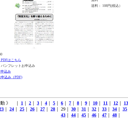
無料
送料： 108円(税込）
40
＞＞＞PDFはこちら
・パンフレットお申込み
お申込み
申込み（PDF)
動 》 ｜
1
｜
2
｜
3
｜
4
｜
5
｜
6
｜
7
｜
8
｜
9
｜
10
｜
11
｜
12
｜
1
23
｜
24
｜
25
｜
26
｜
27
｜
28
｜ 29｜
30
｜
31
｜
32
｜
33
｜
34
｜
35
43
｜
44
｜
45
｜
46
｜
47
｜
48
｜