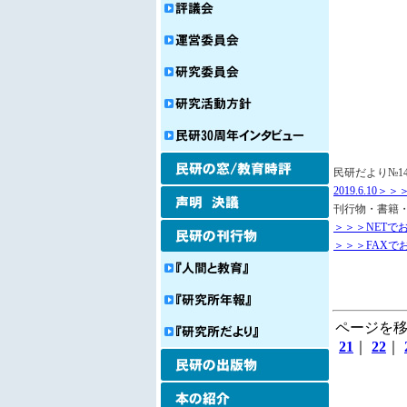
民研だより№1
2019.6.10
刊行物・書籍
＞＞＞NETで
＞＞＞FAXでお
ページを移
21
｜
22
｜