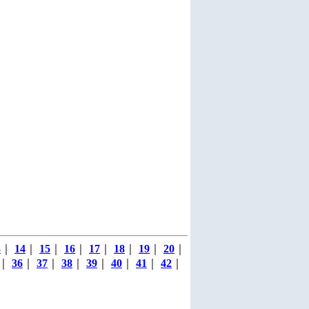
3
｜
14
｜
15
｜
16
｜
17
｜
18
｜
19
｜
20
｜
｜
36
｜
37
｜
38
｜
39
｜
40
｜
41
｜
42
｜