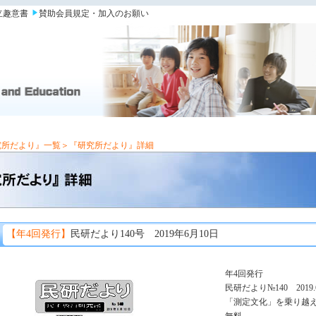
立趣意書
賛助会員規定・加入のお願い
究所だより』一覧
＞『研究所だより』詳細
【年4回発行】
民研だより140号 2019年6月10日
年4回発行
民研だより№140 2019.6
「測定文化」を乗り越